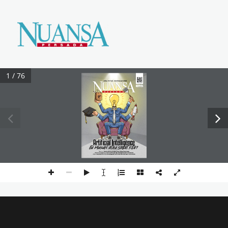
Majalah Nuansa Persada
1 / 76